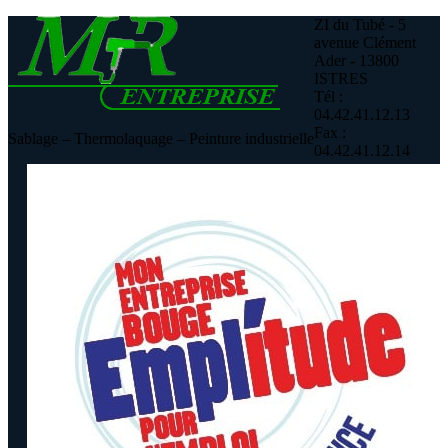
ZI du Tubé - 5
avenue Clément
Ader - 13800
ISTRES
Tél :
04.42.41.12.13
Fax :
Sablage – Thermolaquage – Peinture industrielle
04.42.41.12.14