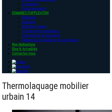
Logistique
Environnement
DOMAINES D’APPLICATION
Bâtiment
Industrie
Mobilier urbain
Construction métallique
Ferronnerie & Serrurerie
Menuiserie métallique & aluminium
Nos réalisations
Blog & Actualités
Contactez-nous
Thermolaquage mobilier
urbain 14