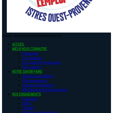
Email: mr.entreprise@mrentreprise.fr
ACCUEIL
MIEUX NOUS CONNAITRE
Entreprise
Les hommes
Les outils de production
Nos valeurs
NOTRE SAVOIR-FAIRE
Sablage-grenaillage
Thermolaquage
Peinture industrielle
Revêtement thermoplastique
NOS ENGAGEMENTS
Capacités
Délai
Qualité
Relation commerciale