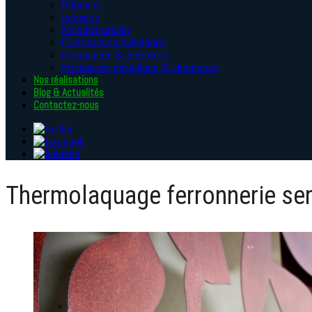
Bâtiment
Industrie
Mobilier urbain
Construction métallique
Ferronnerie & Serrurerie
Menuiserie métallique & aluminium
Nos réalisations
Blog & Actualités
Contactez-nous
Thermolaquage ferronnerie ser