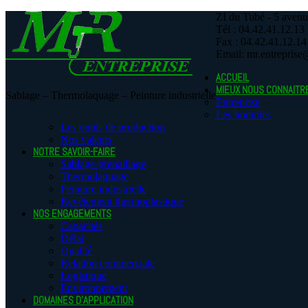
ZI du Tubé - 5 aven
Tél : 04.42.41.12.13
Fax : 04.42.41.12.14
Email: mr.entreprise
ACCUEIL
MIEUX NOUS CONNAITR
Sablage – Thermolaquage – Peinture industrielle
Entreprise
Les hommes
Les outils de production
Nos valeurs
NOTRE SAVOIR-FAIRE
Sablage-grenaillage
Thermolaquage
Peinture industrielle
Revêtement thermoplastique
NOS ENGAGEMENTS
Capacités
Délai
Qualité
Relation commerciale
Logistique
Environnement
DOMAINES D’APPLICATION