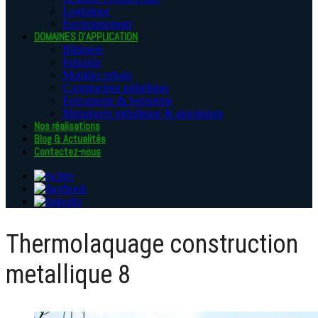
Logistique
Environnement
DOMAINES D’APPLICATION
Bâtiment
Industrie
Mobilier urbain
Construction métallique
Ferronnerie & Serrurerie
Menuiserie métallique & aluminium
Nos réalisations
Blog & Actualités
Contactez-nous
Thermolaquage construction
metallique 8