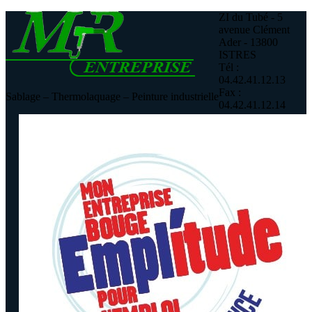
ZI du Tubé - 5
avenue Clément
Ader - 13800
ISTRES
Tél :
04.42.41.12.13
Fax :
Sablage – Thermolaquage – Peinture industrielle
04.42.41.12.14