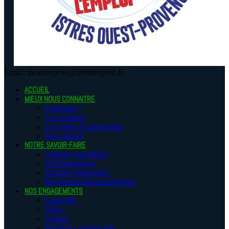
Email: mr.entreprise@mrentreprise.fr
ACCUEIL
MIEUX NOUS CONNAITRE
Entreprise
Les hommes
Les outils de production
Nos valeurs
NOTRE SAVOIR-FAIRE
Sablage-grenaillage
Thermolaquage
Peinture industrielle
Revêtement thermoplastique
NOS ENGAGEMENTS
Capacités
Délai
Qualité
Relation commerciale